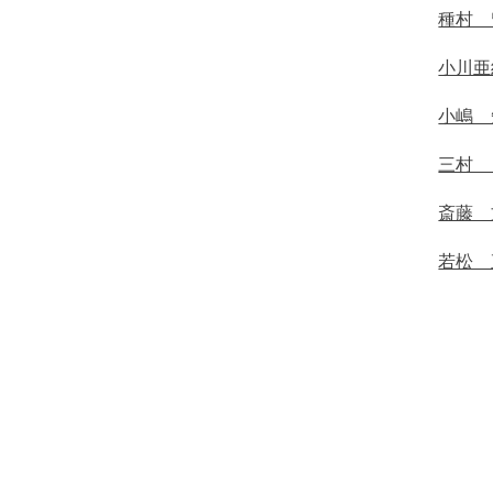
種村 
小川亜
小嶋 
三村 
斎藤 
若松 