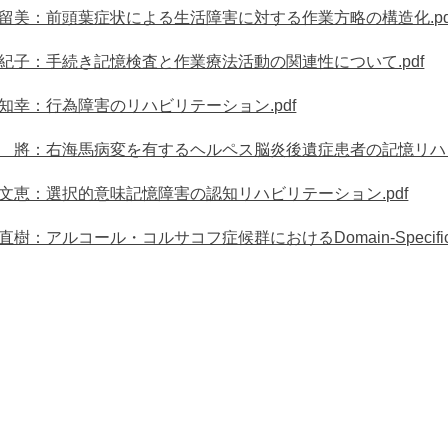
留美：前頭葉症状による生活障害に対する作業方略の構造化.pd
紀子：手続き記憶検査と作業療法活動の関連性について.pdf
知幸：行為障害のリハビリテーション.pdf
將：右海馬病変を有するヘルペス脳炎後遺症患者の記憶リハビリ
文恵：選択的意味記憶障害の認知リハビリテーション.pdf
直樹：アルコール・コルサコフ症候群におけるDomain-Specifi