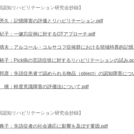
回認知リハビリテーション研究会抄録】
芳久：記憶障害の評価とリハビリテーション.pdf
紀子：一健忘症例に対するOTアプローチ.pdf
晴夫：アルコール・コルサコフ症候群における領域特異的記憶リ
裕子：Pick病の言語症状に対するリハビリテーションの試み.pd
邦彦：失語症患者で認められる物品（object）の認知障害について
穣：軽度意識障害の評価法について.pdf
回認知リハビリテーション研究会抄録】
典子：失語症者の社会適応に影響を及ぼす要因.pdf