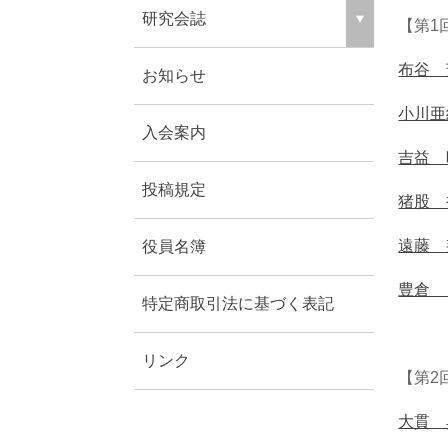
研究会誌
【第1
布谷 
お知らせ
小川亜
入会案内
吉益 
投稿規定
猪股 
遠藤 
役員名簿
豊倉 
特定商取引法に基づく表記
リンク
【第2
大貫 