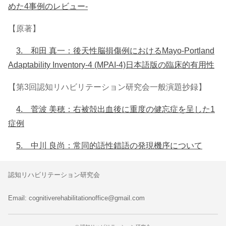
めた4事例のレビュー‐
【原著】
3. 和田 真一：後天性脳損傷例におけるMayo-Portland
Adaptability Inventory-4 (MPAI-4)日本語版の臨床的有用性
【第3回認知リハビリテーション研究会一般演題抄録】
4. 菅波 美穂：右被殻出血後に重度の健忘症を呈した1
症例
5. 中川 良尚：常同的語性錯語の発現機序について
認知リハビリテーション研究会
Email: cognitiverehabilitationoffice@gmail.com