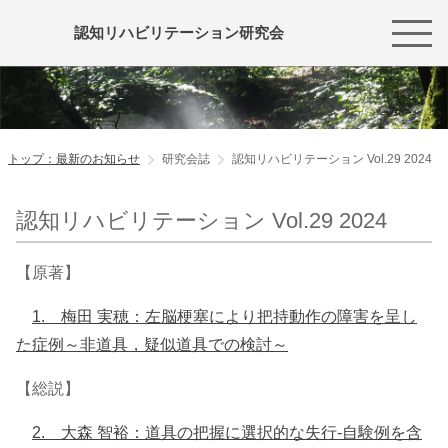
認知リハビリテーション研究会
トップ：最新のお知らせ
研究会誌
認知リハビリテーション Vol.29 2024
認知リハビリテーション Vol.29 2024
【原著】
1. 梅田 実穂：左脳梗塞により把持動作の障害を呈し
た症例～非道具，疑似道具での検討～
【総説】
2. 大森 智裕：道具の把握に選択的な失行‐自験例を含