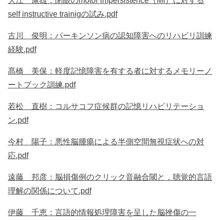
大江 康雄：閉眼のmotor impersistence（MI）に対する
self instructive trainigの試み.pdf
古川 俊明：パーキンソン病の認知障害へのリハビリ訓練
経験.pdf
髙橋 美保：軽度記憶障害を有する者に対するメモリーノ
ートブック訓練.pdf
若松 直樹：コルサコフ症候群の記憶リハビリテーショ
ン.pdf
今村 陽子：悪性脳腫瘍による半側空間無視症状への対
応.pdf
遠藤 邦彦：脳損傷例のクリック音融合閾と，聴覚的言語
理解の関係について.pdf
伊藤 千恵：言語的情報処理障害を呈した脳挫傷の一