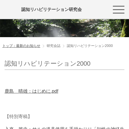
認知リハビリテーション研究会
トップ：最新のお知らせ
研究会誌
認知リハビリテーション2000
認知リハビリテーション2000
鹿島 晴雄：はじめに.pdf
【特別寄稿】