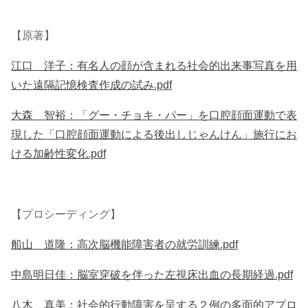
【原著】
江口 洋子：有名人の顔が含まれる社会的出来事写真を用
いた遠隔記憶検査作成の試み.pdf
大森 智裕：「グー・チョキ・パー」を口腔顔面運動で表
現した「口腔顔面運動による後出しじゃんけん」施行にお
ける加齢性変化.pdf
【プロシーディング】
船山 道隆：高次脳機能障害者の就労訓練.pdf
中島明日佳：脳室穿破を伴った左視床出血の長期経過.pdf
八木 真美：社会的行動障害を呈する２例の多面的アプロ