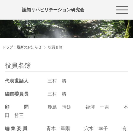
認知リハビリテーション研究会
トップ：最新のお知らせ
役員名簿
役員名簿
代表世話人
三村 將
編集委員長
三村 將
顧 問
鹿島 晴雄 福澤 一吉 本
田 哲三
編 集 委 員
青木 重陽 穴水 幸子 有