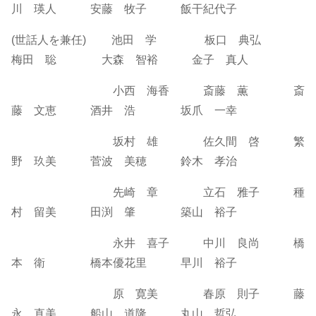
川 瑛人 安藤 牧子 飯干紀代子
(世話人を兼任) 池田 学 板口 典弘
梅田 聡 大森 智裕 金子 真人
小西 海香 斎藤 薫 斎
藤 文恵 酒井 浩 坂爪 一幸
坂村 雄 佐久間 啓 繁
野 玖美 菅波 美穂 鈴木 孝治
先崎 章 立石 雅子 種
村 留美 田渕 肇 築山 裕子
永井 喜子 中川 良尚 橋
本 衛 橋本優花里 早川 裕子
原 寛美 春原 則子 藤
永 直美 船山 道隆 丸山 哲弘